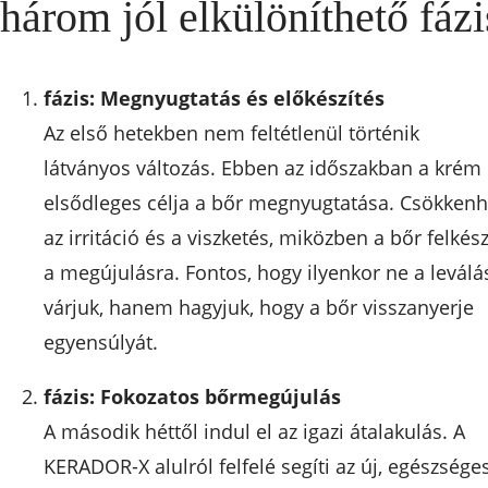
három jól elkülöníthető fázi
fázis: Megnyugtatás és előkészítés
Az első hetekben nem feltétlenül történik
látványos változás. Ebben az időszakban a krém
elsődleges célja a bőr megnyugtatása. Csökkenh
az irritáció és a viszketés, miközben a bőr felkés
a megújulásra. Fontos, hogy ilyenkor ne a leválá
várjuk, hanem hagyjuk, hogy a bőr visszanyerje
egyensúlyát.
fázis: Fokozatos bőrmegújulás
A második héttől indul el az igazi átalakulás. A
KERADOR-X alulról felfelé segíti az új, egészsége