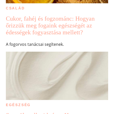
CSALÁD
Cukor, fahéj és fogzománc: Hogyan
őrizzük meg fogaink egészségét az
édességek fogyasztása mellett?
A fogorvos tanácsai segítenek.
EGÉSZSÉG