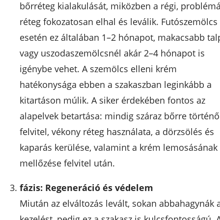
bőrréteg kialakulását, miközben a régi, problém
réteg fokozatosan elhal és leválik. Futószemölcs
esetén ez általában 1–2 hónapot, makacsabb tal
vagy uszodaszemölcsnél akár 2–4 hónapot is
igénybe vehet. A szemölcs elleni krém
hatékonysága ebben a szakaszban leginkább a
kitartáson múlik. A siker érdekében fontos az
alapelvek betartása: mindig száraz bőrre történő
felvitel, vékony réteg használata, a dörzsölés és
kaparás kerülése, valamint a krém lemosásának
mellőzése felvitel után.
fázis: Regeneráció és védelem
Miután az elváltozás levált, sokan abbahagynák 
kezelést, pedig ez a szakasz is kulcsfontosságú. 