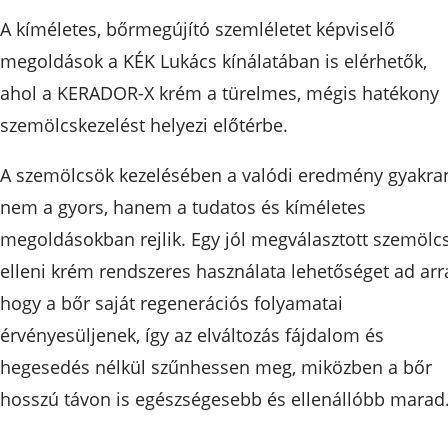
A kíméletes, bőrmegújító szemléletet képviselő
megoldások a KÉK Lukács kínálatában is elérhetők,
ahol a KERADOR-X krém a türelmes, mégis hatékony
szemölcskezelést helyezi előtérbe.
A szemölcsök kezelésében a valódi eredmény gyakra
nem a gyors, hanem a tudatos és kíméletes
megoldásokban rejlik. Egy jól megválasztott szemölc
elleni krém rendszeres használata lehetőséget ad arr
hogy a bőr saját regenerációs folyamatai
érvényesüljenek, így az elváltozás fájdalom és
hegesedés nélkül szűnhessen meg, miközben a bőr
hosszú távon is egészségesebb és ellenállóbb marad