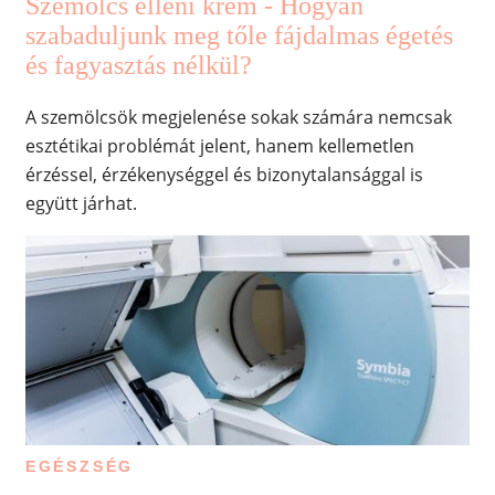
Szemölcs elleni krém - Hogyan
szabaduljunk meg tőle fájdalmas égetés
és fagyasztás nélkül?
A szemölcsök megjelenése sokak számára nemcsak
esztétikai problémát jelent, hanem kellemetlen
érzéssel, érzékenységgel és bizonytalansággal is
együtt járhat.
EGÉSZSÉG