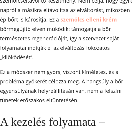
szemölcseltávolító készítmény. Nem célja, hogy egyik
napról a másikra eltávolítsa az elváltozást, miközben 
ép bőrt is károsítja. Ez a
szemölcs elleni krém
bőrmegújító elven működik: támogatja a bőr
természetes regenerációját, így a szervezet saját
folyamatai indítják el az elváltozás fokozatos
„kilökődését”.
Ez a módszer nem gyors, viszont kíméletes, és a
probléma gyökerét célozza meg. A hangsúly a bőr
egyensúlyának helyreállításán van, nem a felszíni
tünetek erőszakos eltüntetésén.
A kezelés folyamata –