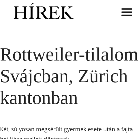
Rottweiler-tilalom
Svájcban, Zürich
kantonban
Két, súlyosan megsérült gyermek esete után a fajta
betiltása mellett döntöttek.