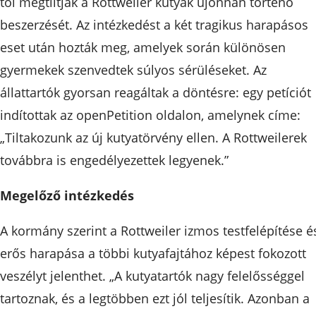
től megtiltják a Rottweiler kutyák újonnan történő
beszerzését. Az intézkedést a két tragikus harapásos
eset után hozták meg, amelyek során különösen
gyermekek szenvedtek súlyos sérüléseket. Az
állattartók gyorsan reagáltak a döntésre: egy petíciót
indítottak az openPetition oldalon, amelynek címe:
„Tiltakozunk az új kutyatörvény ellen. A Rottweilerek
továbbra is engedélyezettek legyenek.”
Megelőző intézkedés
A kormány szerint a Rottweiler izmos testfelépítése é
erős harapása a többi kutyafajtához képest fokozott
veszélyt jelenthet. „A kutyatartók nagy felelősséggel
tartoznak, és a legtöbben ezt jól teljesítik. Azonban a